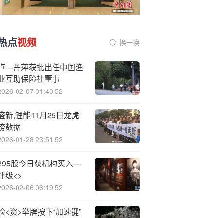
热点
视频
换一换
卢—丹萍获批出任中国渔
业互助保险社董事
2026-02-07 01:40:52
盛新,锂能11月25日龙虎
榜数据
2026-01-28 23:51:52
295股今日获机构买入—
评级<>
2026-02-06 06:19:52
险<资>举牌按下“加速键”