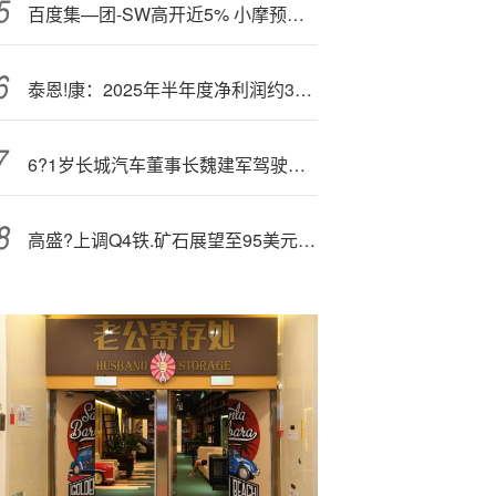
百度集—团-SW高开近5% 小摩预计昆仑芯片销售及GPU计算需求将推动营收增速提升
泰恩!康：2025年半年度净利润约3708万元
6?1岁长城汽车董事长魏建军驾驶哈弗H9 亲自参加敦煌拉力赛
高盛?上调Q4铁.矿石展望至95美元 但涨势难续需求“迷雾”仍未散