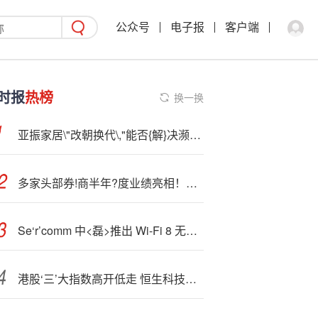
公众号
电子报
客户端
时报
热榜
换一换
亚振家居\"改朝换代\,"能否{解}决濒临退市的危机？
多家头部券!商半年?度业绩亮相！净利最高增58%
Se‘r’comm 中<磊>推出 Wi-Fi 8 无线连接平台，采用博通芯片
港股‘三’大指数高开低走 恒生科技指数跌超1%